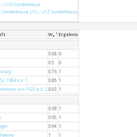
K
-
U10 Sonderklasse
 Sonderklasse U12
-
U12 Sonderklasse
aft
W
¹
Ergebnis
e
0.68
0
0.5
0
msburg
0.76
1
 SC.1984 e.V. 1
0.85
1
nkenese von 1923 e.V. 2
0.63
1
0.98
1
e
0.95
1
nger
0.94
1
chweine
1
1