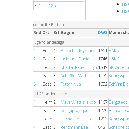
HS
ELO :
1864
HSK
gespielte Partien
Rnd
Ort
Brt
Gegner
DWZ
Mannsch
Jugendlandesliga
1
Heim
4
Babychev,Mykhailo
1611
HSK 2
2
Gast
2
Iachanou,Daniel
1746
HSK 3
3
Heim
2
Khattar,Ranvir Singh
1549
SK Wilhel
4
Gast
3
Scheffler,Matheo
1455
Königsspr.
6
Gast
3
Fettan,Nua
1652
SchVgg Bla
U10 Sonderklasse
1
Heim
2
Mayer,Mattis Jakob
1167
Bergstedt
2
Gast
3
Sengupta,Arjun
1270
Blankenes
3
Heim
2
Fischer,Emil Fiete
1293
Königsspri
4
Gast
3
Renzmann,Lea
843
Schachels