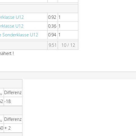
erklasse U12
0.92
1
rklasse U12
0.36
1
e Sonderklasse U12
0.94
1
9.51
10 / 12
ähert !
Differenz
eu
62
-18
Differenz
eu
60
+ 2