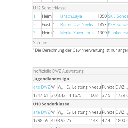
U12 Sonderklasse
1
Heim
1
Jänsch,Layla
1350
SKJE Sond
2
Gast
1
Braren,Ove Neelis
1853
KSH Sonde
3
Heim
1
Menke,Xaver Louis
1309
Blankenes
Summe
¹ Die Berechnung der Gewinnerwartung ist nur angen
Inoffizielle DWZ Auswertung
Jugendlandesliga
alte DWZ
W
W
E
Leistung
Niveau
Punkte
DWZ
e
F
n
1747-61
3.0
3.42
14
1675
1603
3 / 5
1729-
U10 Sonderklasse
alte DWZ
W
W
E
Leistung
Niveau
Punkte
DWZ
e
F
n
1798-59
4.0
3.92
25
-
1143
4 / 4
1800-