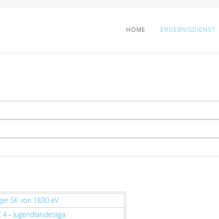
HOME
ERGEBNISDIENST
er SK von 1830 eV
 4
-
Jugendlandesliga