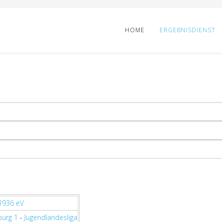
HOME
ERGEBNISDIENST
1936 eV
burg 1
-
Jugendlandesliga