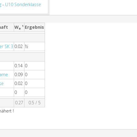
g
-
U10 Sonderklasse
aft
W
¹
Ergebnis
e
r SK 3
0.02
½
0.14
0
Dame
0.09
0
se
0.02
0
0
0
0.27
0.5 / 5
ähert !