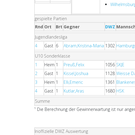
Wilhelmsbur
gespielte Partien
Rnd
Ort
Brt
Gegner
DWZ
Mannsch
Jugendlandesliga
4
Gast
6
Abram,Kristina-Maria
1302
Hamburge
U10 Sonderklasse
1
Heim
1
Preuß,Felix
1056
SKJE
2
Gast
1
Kissel,Joshua
1128
Weisse 
3
Heim
1
Elli,Emeric
1361
Blankene
4
Gast
1
Kutlar,Aras
1680
HSK
Summe
¹ Die Berechnung der Gewinnerwartung ist nur angen
Inoffizielle DWZ Auswertung