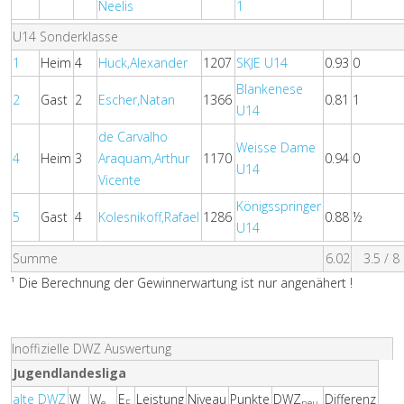
Neelis
1
U14 Sonderklasse
1
Heim
4
Huck,Alexander
1207
SKJE U14
0.93
0
Blankenese
2
Gast
2
Escher,Natan
1366
0.81
1
U14
de Carvalho
Weisse Dame
4
Heim
3
Araquam,Arthur
1170
0.94
0
U14
Vicente
Königsspringer
5
Gast
4
Kolesnikoff,Rafael
1286
0.88
½
U14
Summe
6.02
3.5 / 8
¹ Die Berechnung der Gewinnerwartung ist nur angenähert !
Inoffizielle DWZ Auswertung
Jugendlandesliga
alte DWZ
W
W
E
Leistung
Niveau
Punkte
DWZ
Differenz
e
F
neu