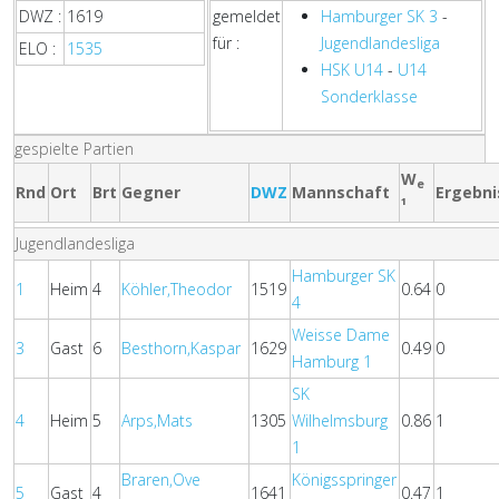
DWZ :
1619
gemeldet
Hamburger SK 3
-
für :
Jugendlandesliga
ELO :
1535
HSK U14
-
U14
Sonderklasse
gespielte Partien
W
e
Rnd
Ort
Brt
Gegner
DWZ
Mannschaft
Ergebni
¹
Jugendlandesliga
Hamburger SK
1
Heim
4
Köhler,Theodor
1519
0.64
0
4
Weisse Dame
3
Gast
6
Besthorn,Kaspar
1629
0.49
0
Hamburg 1
SK
4
Heim
5
Arps,Mats
1305
Wilhelmsburg
0.86
1
1
Braren,Ove
Königsspringer
5
Gast
4
1641
0.47
1