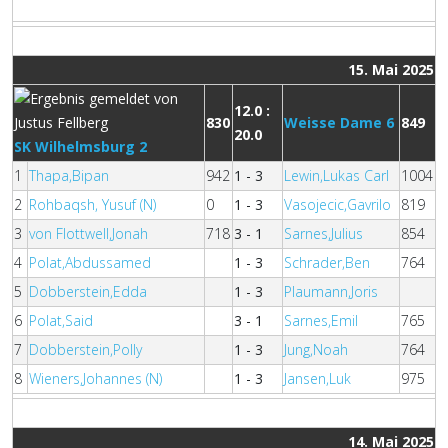
15. Mai 2025
12.0 :
830
Weisse Dame 6
849
20.0
SK Wilhelmsburg 2
1
Thapa,Bipan
942
1 - 3
Lewin,Lukas Carl
1004
2
Rohbaqsh, Yusuf (N)
0
1 - 3
Vasojecic,Gavrilo
819
3
von Flottwell,Jonah
718
3 - 1
Sarnes,Julius
854
4
Polat,Abdussamed
1 - 3
Schrader,Ben
764
5
Dobberstein,Edda
1 - 3
Plaumann,Joris
6
Polat,Said
3 - 1
Sarnes,Emil
765
7
Dobberstein,Polly
1 - 3
Jung,Noah
764
8
Wieners,Johannes (N)
1 - 3
Jansen,Luk
975
14. Mai 2025