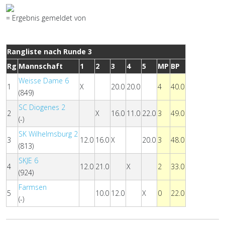
= Ergebnis gemeldet von
Rangliste nach Runde 3
Rg
Mannschaft
1
2
3
4
5
MP
BP
Weisse Dame 6
1
X
20.0
20.0
4
40.0
(849)
SC Diogenes 2
2
X
16.0
11.0
22.0
3
49.0
(-)
SK Wilhelmsburg 2
3
12.0
16.0
X
20.0
3
48.0
(813)
SKJE 6
4
12.0
21.0
X
2
33.0
(924)
Farmsen
5
10.0
12.0
X
0
22.0
(-)