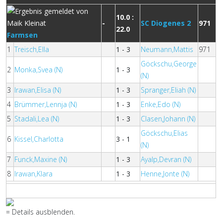
10.0 :
-
SC Diogenes 2
971
22.0
Farmsen
1
Treisch,Ella
1 - 3
Neumann,Mattis
971
Göckschu,George
2
Monka,Svea (N)
1 - 3
(N)
3
Irawan,Elisa (N)
1 - 3
Spranger,Eliah (N)
4
Brümmer,Lennja (N)
1 - 3
Enke,Edo (N)
5
Stadali,Lea (N)
1 - 3
Clasen,Johann (N)
Göckschu,Elias
6
Kissel,Charlotta
3 - 1
(N)
7
Funck,Maxine (N)
1 - 3
Ayalp,Devran (N)
8
Irawan,Klara
1 - 3
Henne,Jonte (N)
= Details ausblenden.