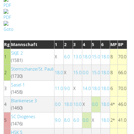
Rg
Mannschaft
1
2
3
4
5
6
MP
BP
SKJE 2
1
X
6.0
13.0
18.0
15.0
18.0
8
70.0
(1581)
Sternschanze/St. Pauli
2
18.0
X
15.0
0.0
15.0
18.0
8
66.0
(1730)
Sasel 1
3
11.0
9.0
X
14.0
18.0
18.0
6
70.0
(1458)
Blankenese 3
4
0.0
18.0
10.0
X
0.0
18.0
4*
46.0
(1460)
SC Diogenes
5
9.0
8.0
6.0
0.0
X
18.0
2*
41.0
(1476)
HSK 5