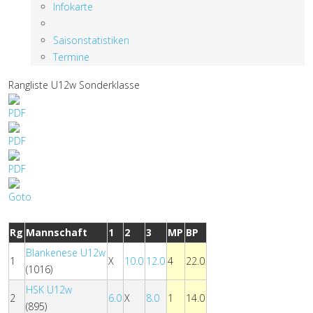
Infokarte
Saisonstatistiken
Termine
Rangliste U12w Sonderklasse
Rg
Mannschaft
1
2
3
MP
BP
Blankenese U12w
1
X
10.0
12.0
4
22.0
(1016)
HSK U12w
2
6.0
X
8.0
1
14.0
(895)