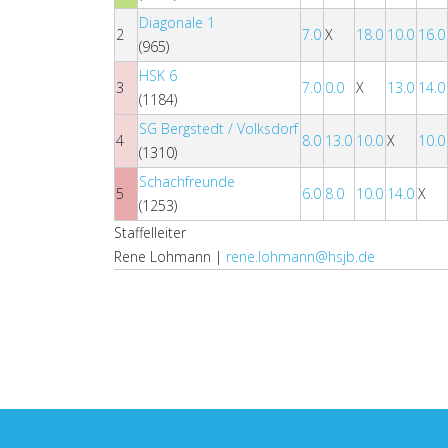
Diagonale 1
2
7.0
X
18.0
10.0
16.0
(965)
HSK 6
3
7.0
0.0
X
13.0
14.0
(1184)
SG Bergstedt / Volksdorf
4
8.0
13.0
10.0
X
10.0
(1310)
Schachfreunde
5
6.0
8.0
10.0
14.0
X
(1253)
Staffelleiter
Rene Lohmann |
rene.lohmann@hsjb.de