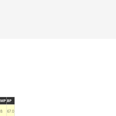
MP
BP
8
67.0