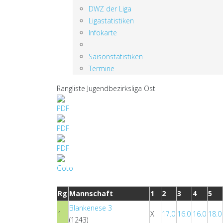
DWZ der Liga
Ligastatistiken
Infokarte
Saisonstatistiken
Termine
Rangliste Jugendbezirksliga Ost
Rg
Mannschaft
1
2
3
4
5
Blankenese 3
1
X
17.0
16.0
16.0
18.0
(1243)