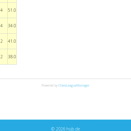
4
51.0
4
34.0
2
41.0
2
38.0
Powered by
ChessLeagueManager
© 2026 hsjb.de