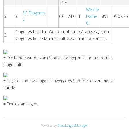
17.0
Weisse
SC Diogenes
3
5
-
0.0 : 24.0
1
Dame
853
04.07.25
2
6
Diogenes hat den Wettkampf am 9.7. abgesagt, da
3
Diogenes keine Mannschaft zusammenbekommt.
= Die Runde wurde vom Staffelleiter geprüft und als korrekt
eingestuft!
= Es gibt einen wichtigen Hinweis des Staffelleiters zu dieser
Runde!
= Details anzeigen.
Powered by
ChessLeagueManager