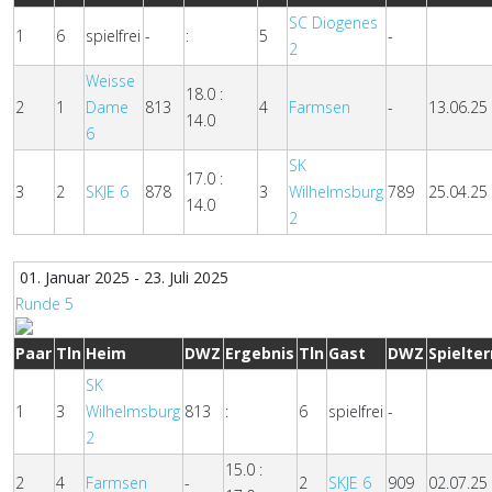
SC Diogenes
1
6
spielfrei
-
:
5
-
2
Weisse
18.0 :
2
1
Dame
813
4
Farmsen
-
13.06.25
14.0
6
SK
17.0 :
3
2
SKJE 6
878
3
Wilhelmsburg
789
25.04.25
14.0
2
01. Januar 2025 - 23. Juli 2025
Runde 5
Paar
Tln
Heim
DWZ
Ergebnis
Tln
Gast
DWZ
Spielte
SK
1
3
Wilhelmsburg
813
:
6
spielfrei
-
2
15.0 :
2
4
Farmsen
-
2
SKJE 6
909
02.07.25