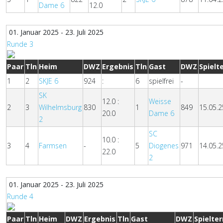
Dame 6
12.0
01. Januar 2025 - 23. Juli 2025
Runde 3
Paar
Tln
Heim
DWZ
Ergebnis
Tln
Gast
DWZ
Spielt
1
2
SKJE 6
924
:
6
spielfrei
-
SK
12.0 :
Weisse
2
3
Wilhelmsburg
830
1
849
15.05.2
20.0
Dame 6
2
SC
10.0 :
3
4
Farmsen
-
5
Diogenes
971
14.05.2
22.0
2
01. Januar 2025 - 23. Juli 2025
Runde 4
Paar
Tln
Heim
DWZ
Ergebnis
Tln
Gast
DWZ
Spielte