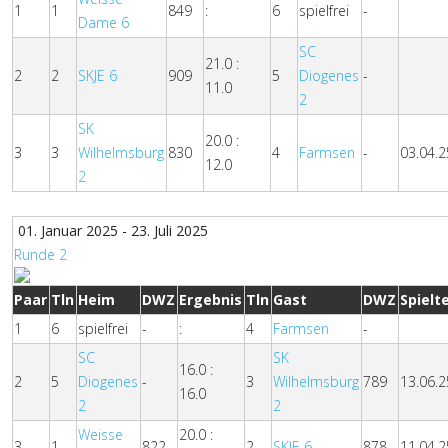
1
1
849
:
6
spielfrei
-
Dame 6
SC
21.0 :
2
2
SKJE 6
909
5
Diogenes
-
11.0
2
SK
20.0 :
3
3
Wilhelmsburg
830
4
Farmsen
-
03.04.2
12.0
2
01. Januar 2025 - 23. Juli 2025
Runde 2
Paar
Tln
Heim
DWZ
Ergebnis
Tln
Gast
DWZ
Spielt
1
6
spielfrei
-
:
4
Farmsen
-
SC
SK
16.0 :
2
5
Diogenes
-
3
Wilhelmsburg
789
13.06.2
16.0
2
2
Weisse
20.0 :
3
1
822
2
SKJE 6
878
11.04.2