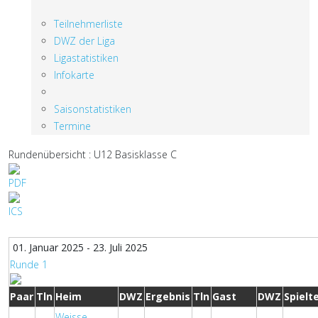
Teilnehmerliste
DWZ der Liga
Ligastatistiken
Infokarte
Saisonstatistiken
Termine
Rundenübersicht : U12 Basisklasse C
01. Januar 2025 - 23. Juli 2025
Runde 1
Paar
Tln
Heim
DWZ
Ergebnis
Tln
Gast
DWZ
Spielt
Weisse