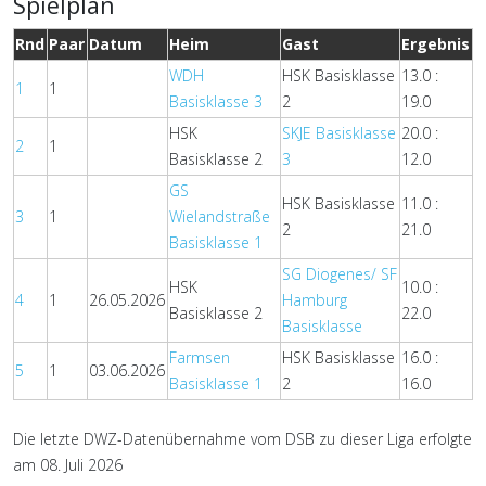
Spielplan
Rnd
Paar
Datum
Heim
Gast
Ergebnis
WDH
HSK Basisklasse
13.0 :
1
1
Basisklasse 3
2
19.0
HSK
SKJE Basisklasse
20.0 :
2
1
Basisklasse 2
3
12.0
GS
HSK Basisklasse
11.0 :
3
1
Wielandstraße
2
21.0
Basisklasse 1
SG Diogenes/ SF
HSK
10.0 :
4
1
26.05.2026
Hamburg
Basisklasse 2
22.0
Basisklasse
Farmsen
HSK Basisklasse
16.0 :
5
1
03.06.2026
Basisklasse 1
2
16.0
Die letzte DWZ-Datenübernahme vom DSB zu dieser Liga erfolgte
am 08. Juli 2026