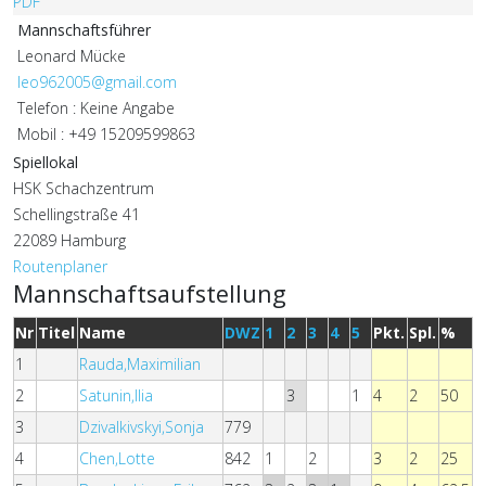
Mannschaftsführer
Leonard Mücke
leo962005@gmail.com
Telefon : Keine Angabe
Mobil : +49 15209599863
Spiellokal
HSK Schachzentrum
Schellingstraße 41
22089 Hamburg
Routenplaner
Mannschaftsaufstellung
Nr
Titel
Name
DWZ
1
2
3
4
5
Pkt.
Spl.
%
1
Rauda,Maximilian
2
Satunin,Ilia
3
1
4
2
50
3
Dzivalkivskyi,Sonja
779
4
Chen,Lotte
842
1
2
3
2
25