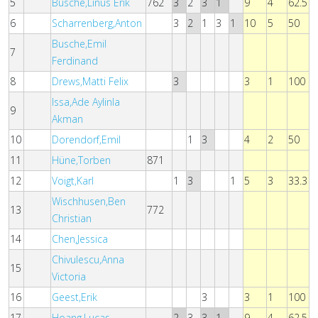
5
Busche,Linus Erik
762
3
2
3
1
9
4
62.5
6
Scharrenberg,Anton
3
2
1
3
1
10
5
50
Busche,Emil
7
Ferdinand
8
Drews,Matti Felix
3
3
1
100
Issa,Ade Aylinla
9
Akman
10
Dorendorf,Emil
1
3
4
2
50
11
Hüne,Torben
871
12
Voigt,Karl
1
3
1
5
3
33.3
Wischhusen,Ben
13
772
Christian
14
Chen,Jessica
Chivulescu,Anna
15
Victoria
16
Geest,Erik
3
3
1
100
17
Hoang,Lucas
2
3
3
1
9
4
62.5