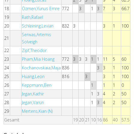
18
Özmen,Yunus Emre
772
3
1
3
7
3
66.7
19
Rath,Rafael
20
Schleining,Levian
832
3
3
1
100
Serwas,Artemis
21
Solveigh
22
Zipf,Theodor
23
Pham,Mia Hoang
772
3
3
3
1
1
11
5
60
24
Kochanovskaia,Maja
836
3
3
1
100
25
Huang,Leon
816
3
3
1
100
26
Keppmann,Ben
1
1
1
0
27
Jegan,Kathir
1
3
4
2
50
28
Jegan,Varun
1
3
4
2
50
29
Mertens,Kian (N)
Gesamt
19
20
21
10
16
86
40
57.5