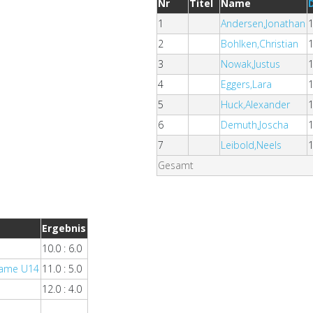
Nr
Titel
Name
1
Andersen,Jonathan
2
Bohlken,Christian
3
Nowak,Justus
4
Eggers,Lara
5
Huck,Alexander
6
Demuth,Joscha
7
Leibold,Neels
Gesamt
Ergebnis
10.0 : 6.0
Dame U14
11.0 : 5.0
12.0 : 4.0