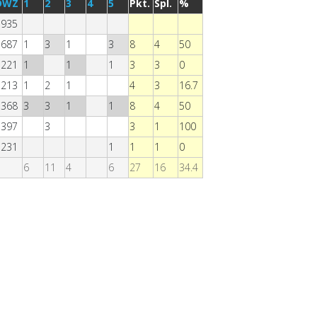
DWZ
1
2
3
4
5
Pkt.
Spl.
%
1935
1687
1
3
1
3
8
4
50
1221
1
1
1
3
3
0
1213
1
2
1
4
3
16.7
1368
3
3
1
1
8
4
50
1397
3
3
1
100
1231
1
1
1
0
6
11
4
6
27
16
34.4