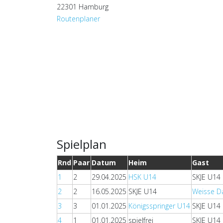
22301 Hamburg
Routenplaner
Spielplan
Rnd
Paar
Datum
Heim
Gast
1
2
29.04.2025
HSK U14
SKJE U14
2
2
16.05.2025
SKJE U14
Weisse 
3
3
01.01.2025
Königsspringer U14
SKJE U14
4
1
01.01.2025
spielfrei
SKJE U14