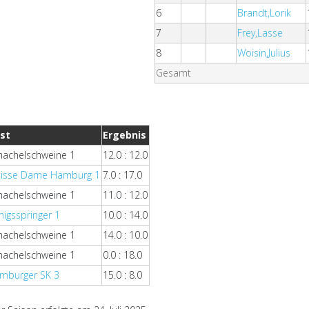
6
Brandt,Lorik
7
Frey,Lasse
8
Woisin,Julius
Gesamt
st
Ergebnis
hachelschweine 1
12.0 : 12.0
isse Dame Hamburg 1
7.0 : 17.0
hachelschweine 1
11.0 : 12.0
nigsspringer 1
10.0 : 14.0
hachelschweine 1
14.0 : 10.0
hachelschweine 1
0.0 : 18.0
mburger SK 3
15.0 : 8.0