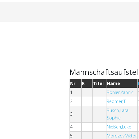
Mannschaftsaufstel
Nr
K
Titel
Name
1
Böhler,Yannic
2
Redmer,Till
Busch,Lara
3
Sophie
4
Nießen,Luke
5
Morozov,Viktor