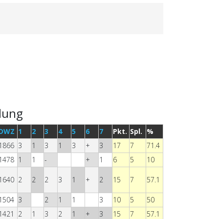
lung
DWZ
1
2
3
4
5
6
7
Pkt.
Spl.
%
1866
3
1
3
1
3
+
3
17
7
71.4
1478
1
1
-
+
1
6
5
10
1640
2
2
2
3
1
+
2
15
7
57.1
1504
3
2
1
1
3
10
5
50
1421
2
1
3
2
1
+
3
15
7
57.1