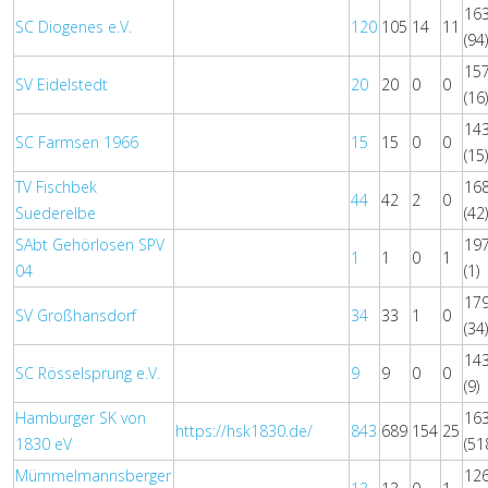
16
SC Diogenes e.V.
120
105
14
11
(94
15
SV Eidelstedt
20
20
0
0
(16
14
SC Farmsen 1966
15
15
0
0
(15
TV Fischbek
16
44
42
2
0
Suederelbe
(42
SAbt Gehörlosen SPV
19
1
1
0
1
04
(1)
17
SV Großhansdorf
34
33
1
0
(34
14
SC Rösselsprung e.V.
9
9
0
0
(9)
Hamburger SK von
16
https://hsk1830.de/
843
689
154
25
1830 eV
(51
Mümmelmannsberger
12