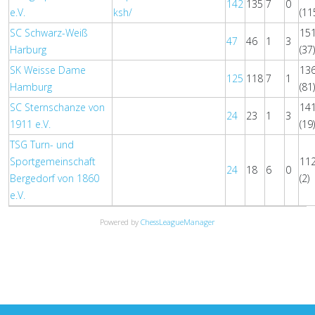
142
135
7
0
e.V.
ksh/
(11
SC Schwarz-Weiß
15
47
46
1
3
Harburg
(37
SK Weisse Dame
13
125
118
7
1
Hamburg
(81
SC Sternschanze von
14
24
23
1
3
1911 e.V.
(19
TSG Turn- und
Sportgemeinschaft
11
24
18
6
0
Bergedorf von 1860
(2)
e.V.
Powered by
ChessLeagueManager