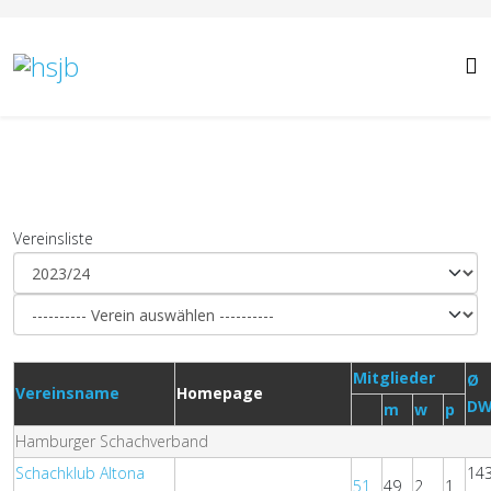
Vereinsliste
Mitglieder
Ø
Vereinsname
Homepage
D
m
w
p
Hamburger Schachverband
Schachklub Altona
14
51
49
2
1