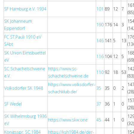
16
SF Hamburg e.V. 1934
101
89
12
7
(85
SK Johanneum
15
190
176
14
3
Eppendorf
(14
FC ST.Pauli 1910 eV
17
146
141
5
13
SAbt
(13
SK Union Eimsbuettel
16
116
104
12
5
eV
(69
SC Schachelschweine
https://www.sc-
14
110
92
18
53
e.V.
schachelschweine.de
(83
https://www.volksdorfer-
14
Volksdorfer SK 1948
35
35
0
2
schachklub.de/
(28
15
SF Wedel
37
36
1
0
(28
SK Wilhelmsburg 1936
12
https://www.skw.one
45
44
1
0
eV
(32
Königsspr. SC.1984
https://ksh1984.de/der-
15