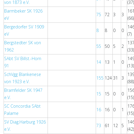
von 1873 e.V.
(37
Barmbeker SK 1926
16
75
72
3
3
eV
(66
Bergedorfer SV 1909
14
8
8
0
0
eV
(7)
Bergstedter SK von
13
55
50
5
2
1962
(33
SAbt SV Billst.-Horn
14
14
13
1
0
91
(13
SchVgg Blankenese
13
155
124
31
3
von 1923 e.V.
(88
Bramfelder SK 1947
15
15
15
0
0
e.V.
(15
SC Concordia SAbt
17
16
16
0
1
Palame
(15
SV Diag.Harburg 1926
14
73
61
12
5
e.V.
(42