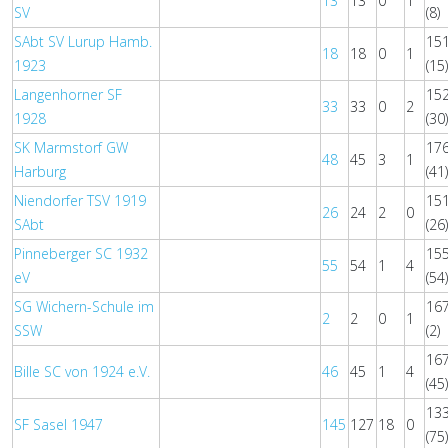
13
13
0
1
SV
(8)
SAbt SV Lurup Hamb.
15
18
18
0
1
1923
(15
Langenhorner SF
15
33
33
0
2
1928
(30
SK Marmstorf GW
17
48
45
3
1
Harburg
(41
Niendorfer TSV 1919
15
26
24
2
0
SAbt
(26
Pinneberger SC 1932
15
55
54
1
4
eV
(54
SG Wichern-Schule im
16
2
2
0
1
SSW
(2)
16
Bille SC von 1924 e.V.
46
45
1
4
(45
13
SF Sasel 1947
145
127
18
0
(75