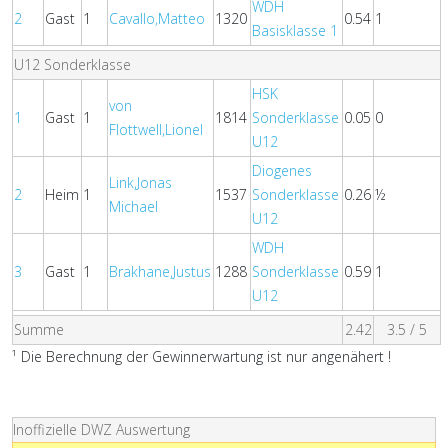
WDH
2
Gast
1
Cavallo,Matteo
1320
0.54
1
Basisklasse 1
U12 Sonderklasse
HSK
von
1
Gast
1
1814
Sonderklasse
0.05
0
Flottwell,Lionel
U12
Diogenes
Link,Jonas
2
Heim
1
1537
Sonderklasse
0.26
½
Michael
U12
WDH
3
Gast
1
Brakhane,Justus
1288
Sonderklasse
0.59
1
U12
Summe
2.42
3.5 / 5
¹ Die Berechnung der Gewinnerwartung ist nur angenähert !
Inoffizielle DWZ Auswertung