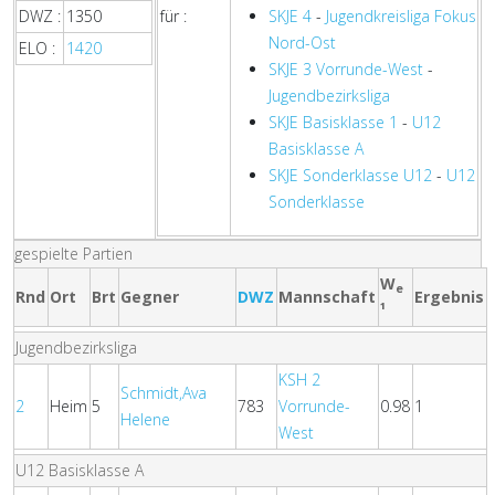
DWZ :
1350
für :
SKJE 4
-
Jugendkreisliga Fokus
Nord-Ost
ELO :
1420
SKJE 3 Vorrunde-West
-
Jugendbezirksliga
SKJE Basisklasse 1
-
U12
Basisklasse A
SKJE Sonderklasse U12
-
U12
Sonderklasse
gespielte Partien
W
e
Rnd
Ort
Brt
Gegner
DWZ
Mannschaft
Ergebnis
¹
Jugendbezirksliga
KSH 2
Schmidt,Ava
2
Heim
5
783
Vorrunde-
0.98
1
Helene
West
U12 Basisklasse A