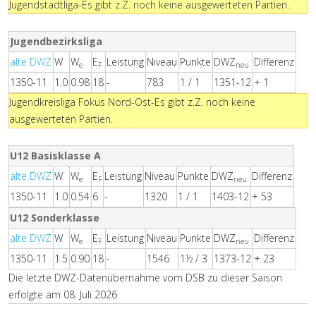
Jugendstadtliga-Es gibt z.Z. noch keine ausgewerteten Partien.
Jugendbezirksliga
alte DWZ
W
W
E
Leistung
Niveau
Punkte
DWZ
Differenz
e
F
neu
1350-11
1.0
0.98
18
-
783
1 / 1
1351-12
+ 1
Jugendkreisliga Fokus Nord-Ost-Es gibt z.Z. noch keine
ausgewerteten Partien.
U12 Basisklasse A
alte DWZ
W
W
E
Leistung
Niveau
Punkte
DWZ
Differenz
e
F
neu
1350-11
1.0
0.54
6
-
1320
1 / 1
1403-12
+ 53
U12 Sonderklasse
alte DWZ
W
W
E
Leistung
Niveau
Punkte
DWZ
Differenz
e
F
neu
1350-11
1.5
0.90
18
-
1546
1½ / 3
1373-12
+ 23
Die letzte DWZ-Datenübernahme vom DSB zu dieser Saison
erfolgte am 08. Juli 2026