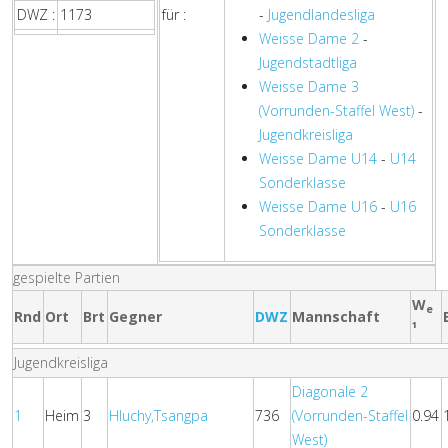
DWZ :
1173
für :
-
Jugendlandesliga
Weisse Dame 2
-
Jugendstadtliga
Weisse Dame 3
(Vorrunden-Staffel West)
-
Jugendkreisliga
Weisse Dame U14
-
U14
Sonderklasse
Weisse Dame U16
-
U16
Sonderklasse
gespielte Partien
W
e
Rnd
Ort
Brt
Gegner
DWZ
Mannschaft
¹
Jugendkreisliga
Diagonale 2
1
Heim
3
Hluchy,Tsangpa
736
(Vorrunden-Staffel
0.94
West)