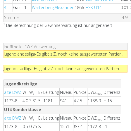
4
Gast
1
Wartenberg,Alexander
1866
HSK U14
0.01
Summe
4.9
¹ Die Berechnung der Gewinnerwartung ist nur angenähert !
Inoffizielle DWZ Auswertung
Jugendlandesliga-Es gibt z.Z. noch keine ausgewerteten Partien.
Jugendstadtliga-Es gibt z.Z. noch keine ausgewerteten Partien.
Jugendkreisliga
alte DWZ
W
W
E
Leistung
Niveau
Punkte
DWZ
Differenz
e
F
neu
1173-8
4.0
3.81
5
1181
941
4 / 5
1188-9
+ 15
U14 Sonderklasse
alte DWZ
W
W
E
Leistung
Niveau
Punkte
DWZ
Differenz
e
F
neu
1173-8
0.5
0.75
8
-
1551
½ / 4
1172-8
-1