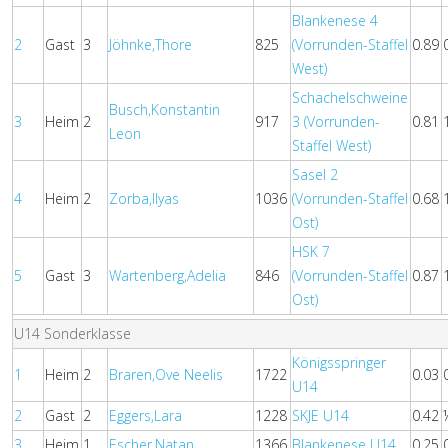
Blankenese 4
2
Gast
3
Jöhnke,Thore
825
(Vorrunden-Staffel
0.89
West)
Schachelschweine
Busch,Konstantin
3
Heim
2
917
3 (Vorrunden-
0.81
Leon
Staffel West)
Sasel 2
4
Heim
2
Zorba,Ilyas
1036
(Vorrunden-Staffel
0.68
Ost)
HSK 7
5
Gast
3
Wartenberg,Adelia
846
(Vorrunden-Staffel
0.87
Ost)
U14 Sonderklasse
Königsspringer
1
Heim
2
Braren,Ove Neelis
1722
0.03
U14
2
Gast
2
Eggers,Lara
1228
SKJE U14
0.42
3
Heim
1
Escher,Natan
1366
Blankenese U14
0.25