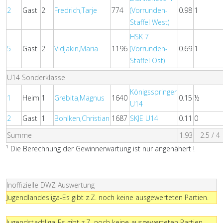
2
Gast
2
Fredrich,Tarje
774
(Vorrunden-
0.98
1
Staffel West)
HSK 7
5
Gast
2
Vidjakin,Maria
1196
(Vorrunden-
0.69
1
Staffel Ost)
U14 Sonderklasse
Königsspringer
1
Heim
1
Grebita,Magnus
1640
0.15
½
U14
2
Gast
1
Bohlken,Christian
1687
SKJE U14
0.11
0
Summe
1.93
2.5 / 4
¹ Die Berechnung der Gewinnerwartung ist nur angenähert !
Inoffizielle DWZ Auswertung
Jugendlandesliga-Es gibt z.Z. noch keine ausgewerteten Partien.
Jugendstadtliga-Es gibt z.Z. noch keine ausgewerteten Partien.