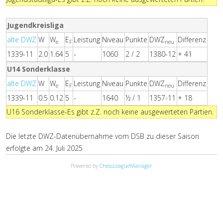
Jugendkreisliga
alte DWZ
W
W
E
Leistung
Niveau
Punkte
DWZ
Differenz
e
F
neu
1339-11
2.0
1.64
5
-
1060
2 / 2
1380-12
+ 41
U14 Sonderklasse
alte DWZ
W
W
E
Leistung
Niveau
Punkte
DWZ
Differenz
e
F
neu
1339-11
0.5
0.12
5
-
1640
½ / 1
1357-11
+ 18
U16 Sonderklasse-Es gibt z.Z. noch keine ausgewerteten Partien.
Die letzte DWZ-Datenübernahme vom DSB zu dieser Saison
erfolgte am 24. Juli 2025
Powered by
ChessLeagueManager