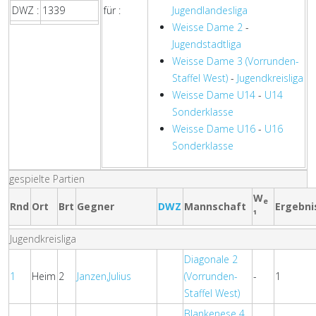
DWZ :
1339
für :
Jugendlandesliga
Weisse Dame 2
-
Jugendstadtliga
Weisse Dame 3 (Vorrunden-
Staffel West)
-
Jugendkreisliga
Weisse Dame U14
-
U14
Sonderklasse
Weisse Dame U16
-
U16
Sonderklasse
gespielte Partien
W
e
Rnd
Ort
Brt
Gegner
DWZ
Mannschaft
Ergebni
¹
Jugendkreisliga
Diagonale 2
1
Heim
2
Janzen,Julius
(Vorrunden-
-
1
Staffel West)
Blankenese 4