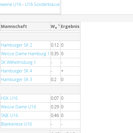
hweine U16
-
U16 Sonderklasse
Mannschaft
W
¹
Ergebnis
e
Hamburger SK 2
0.12
0
Weisse Dame Hamburg 1
0.35
0
SK Wilhelmsburg 1
-
-
Hamburger SK 4
-
+
Hamburger SK 3
0.2
0
HSK U16
0.07
0
Weisse Dame U16
0.29
0
SKJE U16
0.46
0
Blankenese U16
-
-