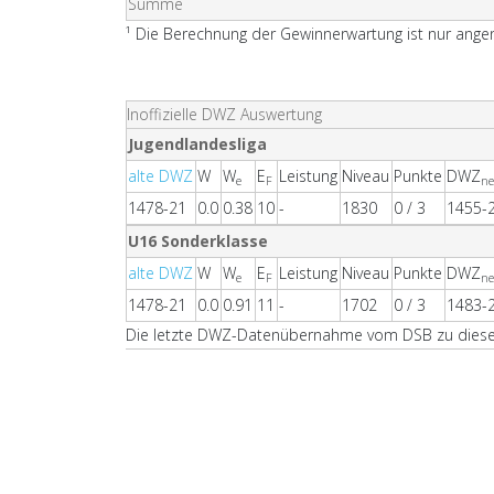
Summe
¹ Die Berechnung der Gewinnerwartung ist nur angen
Inoffizielle DWZ Auswertung
Jugendlandesliga
alte DWZ
W
W
E
Leistung
Niveau
Punkte
DWZ
e
F
n
1478-21
0.0
0.38
10
-
1830
0 / 3
1455-
U16 Sonderklasse
alte DWZ
W
W
E
Leistung
Niveau
Punkte
DWZ
e
F
n
1478-21
0.0
0.91
11
-
1702
0 / 3
1483-
Die letzte DWZ-Datenübernahme vom DSB zu dieser 