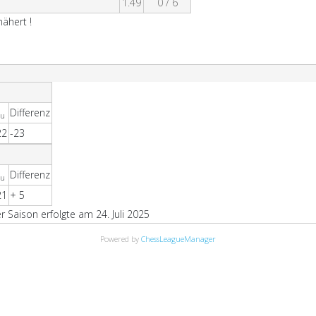
1.49
0 / 6
ähert !
Differenz
eu
22
-23
Differenz
eu
21
+ 5
Saison erfolgte am 24. Juli 2025
Powered by
ChessLeagueManager