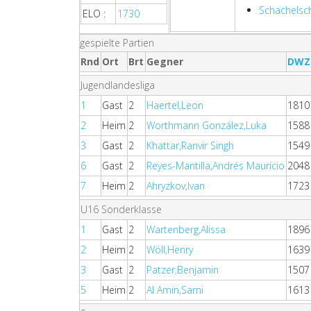
Schachelsc
ELO :
1730
gespielte Partien
Rnd
Ort
Brt
Gegner
DWZ
Jugendlandesliga
1
Gast
2
Haertel,Leon
1810
2
Heim
2
Worthmann González,Luka
1588
3
Gast
2
Khattar,Ranvir Singh
1549
6
Gast
2
Reyes-Mantilla,Andrés Mauricio
2048
7
Heim
2
Ahryzkov,Ivan
1723
U16 Sonderklasse
1
Gast
2
Wartenberg,Alissa
1896
2
Heim
2
Wöll,Henry
1639
3
Gast
2
Patzer,Benjamin
1507
5
Heim
2
Al Amin,Sami
1613