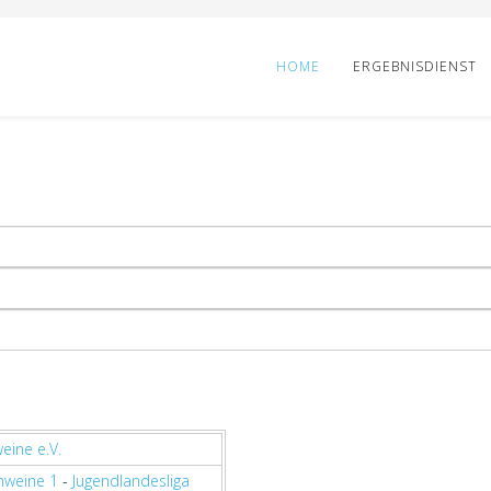
HOME
ERGEBNISDIENST
eine e.V.
hweine 1
-
Jugendlandesliga