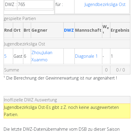
DWZ :
765
für :
Jugendbezirksliga Ost
gespielte Partien
W
e
Rnd
Ort
Brt
Gegner
DWZ
Mannschaft
Ergebnis
¹
Jugendbezirksliga Ost
Zhou,Julian
5
Gast
6
Diagonale 1
-
1
Xuanmo
Summe
0
0 / 0
¹ Die Berechnung der Gewinnerwartung ist nur angenähert !
Inoffizielle DWZ Auswertung
Jugendbezirksliga Ost-Es gibt z.Z. noch keine ausgewerteten
Partien.
Die letzte DWZ-Datenübernahme vom DSB zu dieser Saison