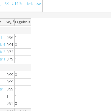
er SK
-
U14 Sonderklasse
t
W
¹
Ergebnis
e
 1
0.96
1
K 4
0.94
0
K 3
0.72
1
er 1
0.79
1
0.99
0
0.99
1
er
0.99
1
1
1
0.91
0