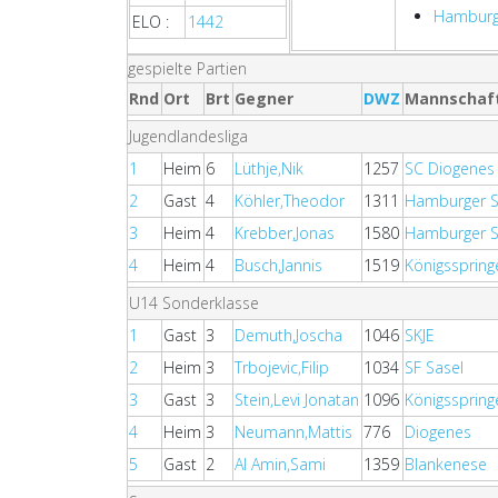
Hamburg
ELO :
1442
gespielte Partien
Rnd
Ort
Brt
Gegner
DWZ
Mannschaf
Jugendlandesliga
1
Heim
6
Lüthje,Nik
1257
SC Diogenes
2
Gast
4
Köhler,Theodor
1311
Hamburger S
3
Heim
4
Krebber,Jonas
1580
Hamburger S
4
Heim
4
Busch,Jannis
1519
Königsspring
U14 Sonderklasse
1
Gast
3
Demuth,Joscha
1046
SKJE
2
Heim
3
Trbojevic,Filip
1034
SF Sasel
3
Gast
3
Stein,Levi Jonatan
1096
Königsspring
4
Heim
3
Neumann,Mattis
776
Diogenes
5
Gast
2
Al Amin,Sami
1359
Blankenese