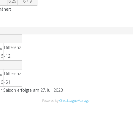
8.29
6 / 9
ähert !
Differenz
eu
16
-12
Differenz
eu
16
-51
Saison erfolgte am 27. Juli 2023
Powered by
ChessLeagueManager