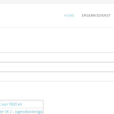
HOME
ERGEBNISDIENST
 von 1830 eV
er SK 2
-
Jugendlandesliga