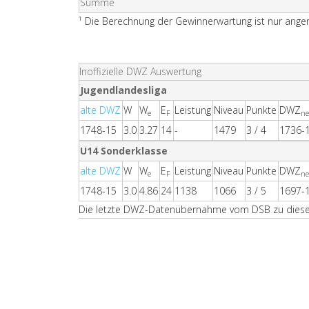
Summe
¹ Die Berechnung der Gewinnerwartung ist nur angen
Inoffizielle DWZ Auswertung
Jugendlandesliga
alte DWZ
W
W
E
Leistung
Niveau
Punkte
DWZ
e
F
n
1748-15
3.0
3.27
14
-
1479
3 / 4
1736-
U14 Sonderklasse
alte DWZ
W
W
E
Leistung
Niveau
Punkte
DWZ
e
F
n
1748-15
3.0
4.86
24
1138
1066
3 / 5
1697-
Die letzte DWZ-Datenübernahme vom DSB zu dieser 