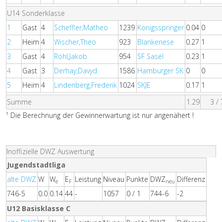
U14 Sonderklasse
1
Gast
4
Scheffler,Matheo
1239
Königsspringer
0.04
0
2
Heim
4
Wischer,Theo
923
Blankenese
0.27
1
3
Gast
4
Röhl,Jakob
954
SF Sasel
0.23
1
4
Gast
3
Derhay,Davyd
1586
Hamburger SK
0
0
5
Heim
4
Lindenberg,Frederik
1024
SKJE
0.17
1
Summe
1.29
3 / 
¹ Die Berechnung der Gewinnerwartung ist nur angenähert !
Inoffizielle DWZ Auswertung
Jugendstadtliga
alte DWZ
W
W
E
Leistung
Niveau
Punkte
DWZ
Differenz
e
F
neu
746-5
0.0
0.14
44
-
1057
0 / 1
744-6
-2
U12 Basisklasse C