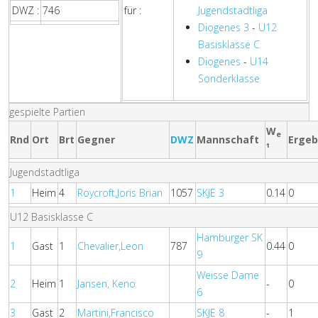
DWZ :
746
für :
Jugendstadtliga
Diogenes 3
-
U12
Basisklasse C
Diogenes
-
U14
Sonderklasse
gespielte Partien
W
e
Rnd
Ort
Brt
Gegner
DWZ
Mannschaft
Ergeb
¹
Jugendstadtliga
1
Heim
4
Roycroft,Joris Brian
1057
SKJE 3
0.14
0
U12 Basisklasse C
Hamburger SK
1
Gast
1
Chevalier,Leon
787
0.44
0
9
Weisse Dame
2
Heim
1
Jansen, Keno
-
0
6
3
Gast
2
Martini,Francisco
SKJE 8
-
1