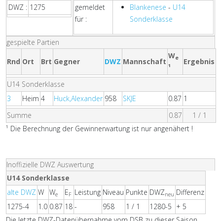
DWZ :
1275
gemeldet
Blankenese
-
U14
für :
Sonderklasse
gespielte Partien
W
e
Rnd
Ort
Brt
Gegner
DWZ
Mannschaft
Ergebnis
¹
U14 Sonderklasse
3
Heim
4
Huck,Alexander
958
SKJE
0.87
1
Summe
0.87
1 / 1
¹ Die Berechnung der Gewinnerwartung ist nur angenähert !
Inoffizielle DWZ Auswertung
U14 Sonderklasse
alte DWZ
W
W
E
Leistung
Niveau
Punkte
DWZ
Differenz
e
F
neu
1275-4
1.0
0.87
18
-
958
1 / 1
1280-5
+ 5
Die letzte DWZ-Datenübernahme vom DSB zu dieser Saison