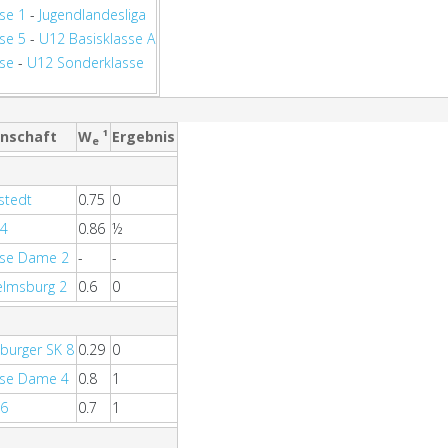
se 1
-
Jugendlandesliga
se 5
-
U12 Basisklasse A
ese
-
U12 Sonderklasse
nschaft
W
¹
Ergebnis
e
stedt
0.75
0
 4
0.86
½
sse Dame 2
-
-
elmsburg 2
0.6
0
urger SK 8
0.29
0
sse Dame 4
0.8
1
 6
0.7
1