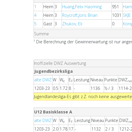
1
Heim
3
Huang,Felix Haoming
951
Ham
4
Heim
3
Roycroft,Joris Brian
1031
SKJE
5
Gast
3
Zhukov, Eli
0
Köni
Summe
¹ Die Berechnung der Gewinnerwartung ist nur angen
Inoffizielle DWZ Auswertung
Jugendbezirksliga
alte DWZ
W
W
E
Leistung
Niveau
Punkte
DWZ
e
F
ne
1203-23
0.5
1.72
8
-
1136
½ / 3
1114-2
Jugendlandesliga-Es gibt z.Z. noch keine ausgewerte
U12 Basisklasse A
alte DWZ
W
W
E
Leistung
Niveau
Punkte
DWZ
e
F
n
1203-23
2.0
1.78
17
-
1132
2 / 3
1212-