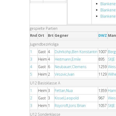
Blankene
Blankene
Blanken
gespielte Partien
Rnd
Ort
Brt
Gegner
DWZ
Man
Jugendbezirksliga
1
Gast
4
Dührkohp,Ben Konstantin
1007
Berg
3
Heim
4
Heitmann,Emile
895
SKJE
4
Gast
6
Neubauer,Clemens
1259
Wei
5
Heim
2
Vesovic,Ivan
1129
Wilh
U12 Basisklasse A
1
Heim
3
Fettan,Nua
1359
Hamb
2
Gast
3
Kissel,Leopold
967
Wei
3
Heim
1
Roycroft,Joris Brian
1057
SKJE
U12 Sonderklasse