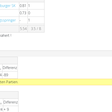
burger SK
0.81
1
0.73
0
gsspringer
-
1
5.54
3.5 / 8
ähert !
Differenz
u
4
-89
ten Partien.
Differenz
eu
24
+ 9