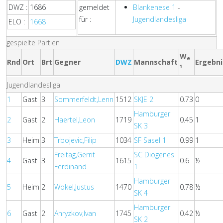
DWZ :
1686
gemeldet
Blankenese 1
-
für :
Jugendlandesliga
ELO :
1668
gespielte Partien
W
e
Rnd
Ort
Brt
Gegner
DWZ
Mannschaft
Ergebni
¹
Jugendlandesliga
1
Gast
3
Sommerfeldt,Lenn
1512
SKJE 2
0.73
0
Hamburger
2
Gast
2
Haertel,Leon
1719
0.45
1
SK 3
3
Heim
3
Trbojevic,Filip
1034
SF Sasel 1
0.99
1
Freitag,Gerrit
SC Diogenes
4
Gast
3
1615
0.6
½
Ferdinand
1
Hamburger
5
Heim
2
Wokel,Justus
1470
0.78
½
SK 4
Hamburger
6
Gast
2
Ahryzkov,Ivan
1745
0.42
½
SK 2