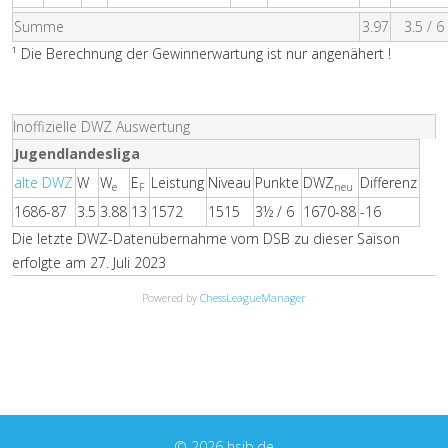
Summe
3.97
3.5 / 6
¹ Die Berechnung der Gewinnerwartung ist nur angenähert !
Inoffizielle DWZ Auswertung
Jugendlandesliga
alte DWZ
W
W
E
Leistung
Niveau
Punkte
DWZ
Differenz
e
F
neu
1686-87
3.5
3.88
13
1572
1515
3½ / 6
1670-88
-16
Die letzte DWZ-Datenübernahme vom DSB zu dieser Saison
erfolgte am 27. Juli 2023
Powered by
ChessLeagueManager
© 2026 hsjb.de