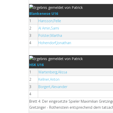
Blankenese U16
1
Hansson,Pelle
2
Al Amin,Sami
3
Polster,Martha
4
Hohendorf,Jonathan
HSK U16
1
Wartenberg,Alissa
2
Kellner,Anton
3
Borgert,Alexander
4
Brett 4: Der eingesetzte Spieler Maximilian Gretzin
Gretzinger - Rothenstein entsprechend dem tatsäch