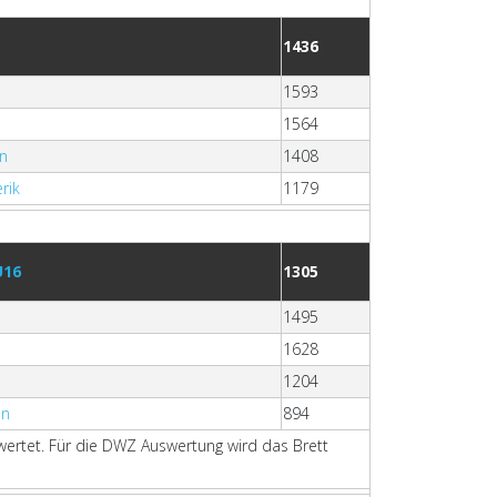
1436
1593
1564
in
1408
rik
1179
U16
1305
1495
1628
1204
on
894
ewertet. Für die DWZ Auswertung wird das Brett