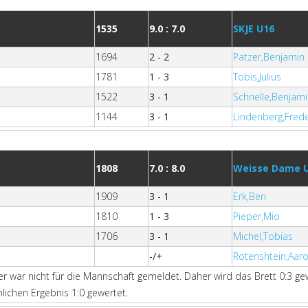
1535
9.0 : 7.0
SKJE U16
1694
2 - 2
Patzer,Benjamin
1781
1 - 3
Tobis,Julius
1522
3 - 1
Schnelle,Benjam
1144
3 - 1
Lindenberg,Frede
1808
7.0 : 8.0
Weisse Dame 
1909
3 - 1
Erk,Ben
1810
1 - 3
Pieper,Mio
1706
3 - 1
Michel,Tobias
-/+
Rotenshtein,Aar
ger war nicht für die Mannschaft gemeldet. Daher wird das Brett 0:3 g
lichen Ergebnis 1:0 gewertet.