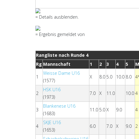
= Details ausblenden.
= Ergebnis gemeldet von
Rangliste nach Runde 4
Rg
Mannschaft
1
2
3
4
5
M
Weisse Dame U16
1
X
8.0
5.0
10.0
8.0
4
(1577)
HSK U16
2
7.0
X
11.0
10.0
4
(1973)
Blankenese U16
3
11.0
5.0
X
9.0
4
(1683)
SKJE U16
4
6.0
7.0
X
9.0
2
(1653)
Schachelschweine U16