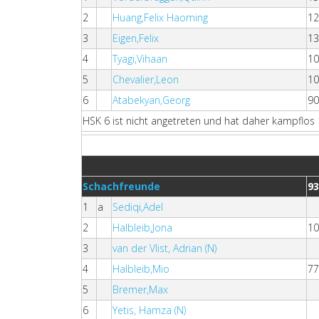
2
Huang,Felix Haoming
1
3
Eigen,Felix
1
4
Tyagi,Vihaan
1
5
Chevalier,Leon
1
6
Atabekyan,Georg
9
HSK 6 ist nicht angetreten und hat daher kampflos 
Schachfreunde
9
1
a
Sediqi,Adel
2
Halbleib,Jona
1
3
van der Vlist, Adrian (N)
4
Halbleib,Mio
7
5
Bremer,Max
6
Yetis, Hamza (N)