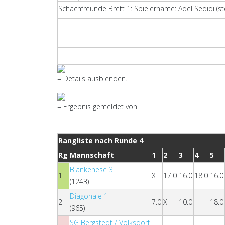
Schachfreunde Brett 1: Spielername: Adel Sediqi (st
= Details ausblenden.
= Ergebnis gemeldet von
Rangliste nach Runde 4
Rg
Mannschaft
1
2
3
4
5
Blankenese 3
1
X
17.0
16.0
18.0
16.0
(1243)
Diagonale 1
2
7.0
X
10.0
18.0
(965)
SG Bergstedt / Volksdorf