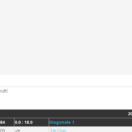
20
184
0.0 : 18.0
Diagonale 1
509
-/+
He,Qian