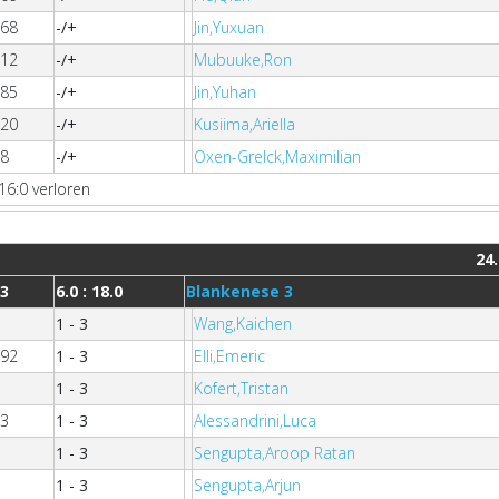
268
-/+
Jin,Yuxuan
312
-/+
Mubuuke,Ron
085
-/+
Jin,Yuhan
020
-/+
Kusiima,Ariella
08
-/+
Oxen-Grelck,Maximilian
16:0 verloren
24.
33
6.0 : 18.0
Blankenese 3
1 - 3
Wang,Kaichen
092
1 - 3
Elli,Emeric
1 - 3
Kofert,Tristan
73
1 - 3
Alessandrini,Luca
1 - 3
Sengupta,Aroop Ratan
1 - 3
Sengupta,Arjun