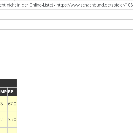
eht nicht in der Online-Liste) - https://www.schachbund.de/spieler/10
MP
BP
8
67.0
2
35.0