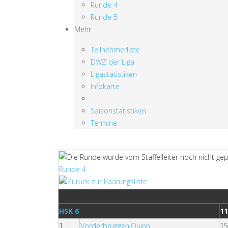
Runde 4
Runde 5
Mehr
Teilnehmerliste
DWZ der Liga
Ligastatistiken
Infokarte
Saisonstatistiken
Termine
Runde 4
HSK 6
1
1
Vorderbrüggen,Quinn
1