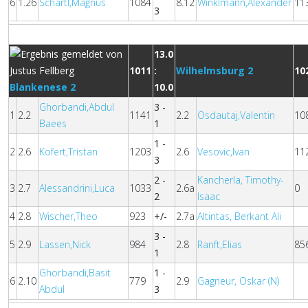
6
1.26
Schartl,Magnus
1084
8.12
Winklmann,Alexander
11
3
13.0
1011
:
Wilhelmsburg 2
10
Blankenese 2
10.0
Ghorbandi,Abdul
3 -
1
2.2
1141
2.2
Osdautaj,Valentin
10
Baees
1
1 -
2
2.6
Kofert,Tristan
1203
2.6
Vesovic,Ivan
11
3
2 -
Kancherla, Timothy-
3
2.7
Alessandrini,Luca
1033
2.6a
0
2
Isaac
4
2.8
Wischer,Theo
923
+/-
2.7a
Altintas, Berkant Ali
3 -
5
2.9
Lassen,Nick
984
2.8
Ranft,Elias
85
1
Ghorbandi,Basit
1 -
6
2.10
779
2.9
Gagneur, Oskar (N)
Abdul
3