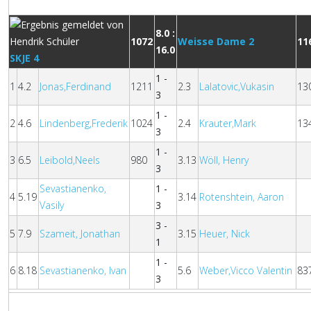
8.0 :
1072
Weisse Dame 2
11
16.0
SKJE 4
1 -
1
4.2
Jonas,Ferdinand
1211
2.3
Lalatovic,Vukasin
13
3
1 -
2
4.6
Lindenberg,Frederik
1024
2.4
Krauter,Mark
13
3
1 -
3
6.5
Leibold,Neels
980
3.13
Wöll, Henry
3
Sevastianenko,
1 -
4
5.19
3.14
Rotenshtein, Aaron
Vasily
3
3 -
5
7.9
Szameit, Jonathan
3.15
Heuer, Nick
1
1 -
6
8.18
Sevastianenko, Ivan
5.6
Weber,Vicco Valentin
83
3