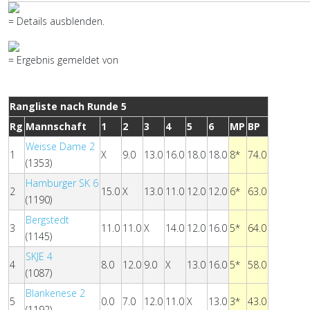
= Details ausblenden.
= Ergebnis gemeldet von
Rangliste nach Runde 5
Rg
Mannschaft
1
2
3
4
5
6
MP
BP
Weisse Dame 2
1
X
9.0
13.0
16.0
18.0
18.0
8*
74.0
(1353)
Hamburger SK 6
2
15.0
X
13.0
11.0
12.0
12.0
6*
63.0
(1190)
Bergstedt
3
11.0
11.0
X
14.0
12.0
16.0
5*
64.0
(1145)
SKJE 4
4
8.0
12.0
9.0
X
13.0
16.0
5*
58.0
(1087)
Blankenese 2
5
0.0
7.0
12.0
11.0
X
13.0
3*
43.0
(1192)