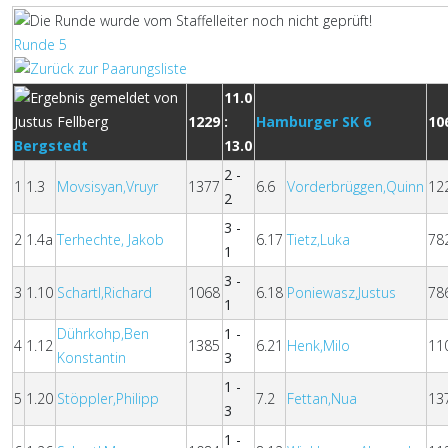
Runde 5
11.0
1229
:
Hamburger SK 6
10
Bergstedt
13.0
2 -
1
1.3
Movsisyan,Vruyr
1377
6.6
Vorderbrüggen,Quinn
12
2
3 -
2
1.4a
Terhechte, Jakob
6.17
Tietz,Luka
78
1
3 -
3
1.10
Schartl,Richard
1068
6.18
Poniewasz,Justus
78
1
Dührkohp,Ben
1 -
4
1.12
1385
6.21
Henk,Milo
11
Konstantin
3
1 -
5
1.20
Stöppler,Philipp
7.2
Fettan,Nua
13
3
1 -