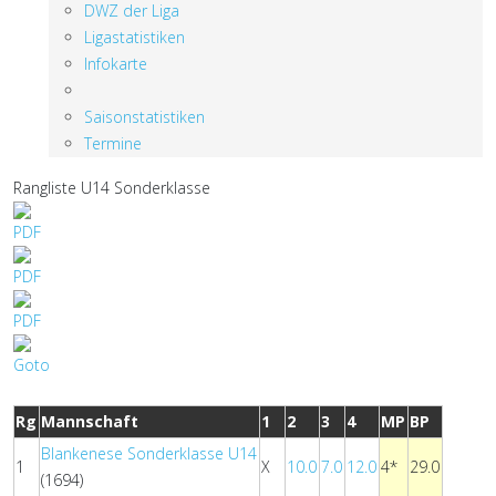
DWZ der Liga
Ligastatistiken
Infokarte
Saisonstatistiken
Termine
Rangliste U14 Sonderklasse
Rg
Mannschaft
1
2
3
4
MP
BP
Blankenese Sonderklasse U14
1
X
10.0
7.0
12.0
4*
29.0
(1694)