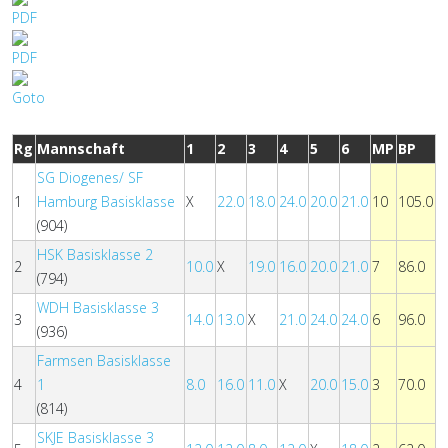
Rg
Mannschaft
1
2
3
4
5
6
MP
BP
SG Diogenes/ SF
1
Hamburg Basisklasse
X
22.0
18.0
24.0
20.0
21.0
10
105.0
(904)
HSK Basisklasse 2
2
10.0
X
19.0
16.0
20.0
21.0
7
86.0
(794)
WDH Basisklasse 3
3
14.0
13.0
X
21.0
24.0
24.0
6
96.0
(936)
Farmsen Basisklasse
4
1
8.0
16.0
11.0
X
20.0
15.0
3
70.0
(814)
SKJE Basisklasse 3