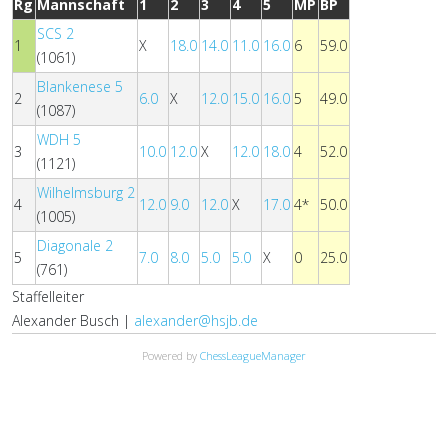
Rg
Mannschaft
1
2
3
4
5
MP
BP
SCS 2
1
X
18.0
14.0
11.0
16.0
6
59.0
(1061)
Blankenese 5
2
6.0
X
12.0
15.0
16.0
5
49.0
(1087)
WDH 5
3
10.0
12.0
X
12.0
18.0
4
52.0
(1121)
Wilhelmsburg 2
4
12.0
9.0
12.0
X
17.0
4*
50.0
(1005)
Diagonale 2
5
7.0
8.0
5.0
5.0
X
0
25.0
(761)
Staffelleiter
Alexander Busch |
alexander@hsjb.de
Powered by
ChessLeagueManager