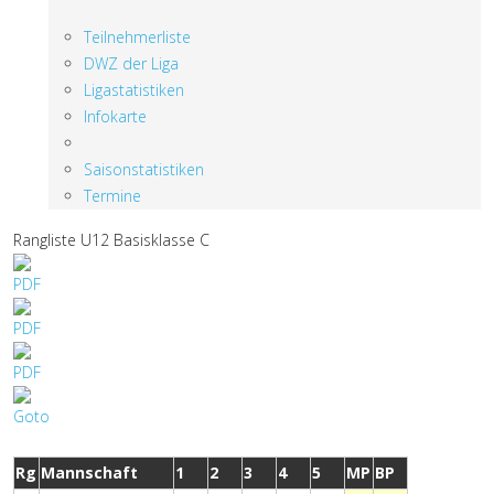
Teilnehmerliste
DWZ der Liga
Ligastatistiken
Infokarte
Saisonstatistiken
Termine
Rangliste U12 Basisklasse C
Rg
Mannschaft
1
2
3
4
5
MP
BP