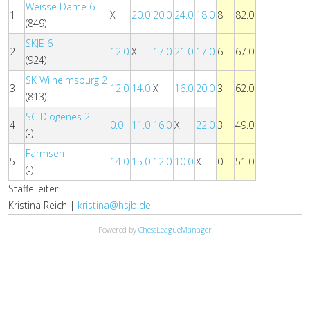
Weisse Dame 6
1
X
20.0
20.0
24.0
18.0
8
82.0
(849)
SKJE 6
2
12.0
X
17.0
21.0
17.0
6
67.0
(924)
SK Wilhelmsburg 2
3
12.0
14.0
X
16.0
20.0
3
62.0
(813)
SC Diogenes 2
4
0.0
11.0
16.0
X
22.0
3
49.0
(-)
Farmsen
5
14.0
15.0
12.0
10.0
X
0
51.0
(-)
Staffelleiter
Kristina Reich |
kristina@hsjb.de
Powered by
ChessLeagueManager