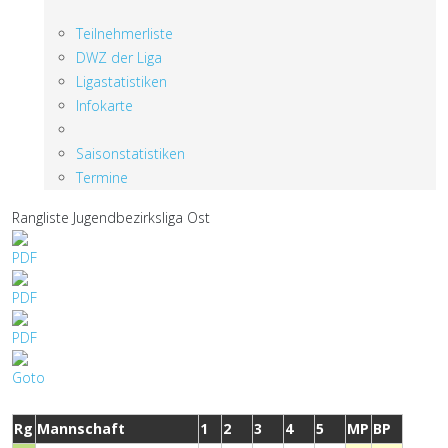
Teilnehmerliste
DWZ der Liga
Ligastatistiken
Infokarte
Saisonstatistiken
Termine
Rangliste Jugendbezirksliga Ost
Rg
Mannschaft
1
2
3
4
5
MP
BP