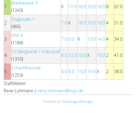
Blankenese 3
1
X
17.0
16.0
16.0
18.0
8
67.0
(1243)
Diagonale 1
2
7.0
X
18.0
10.0
16.0
4
51.0
(965)
HSK 6
3
7.0
0.0
X
13.0
14.0
4
34.0
(1184)
SG Bergstedt / Volksdorf
4
8.0
13.0
10.0
X
10.0
2
41.0
(1310)
Schachfreunde
5
6.0
8.0
10.0
14.0
X
2
38.0
(1253)
Staffelleiter
Rene Lohmann |
rene.lohmann@hsjb.de
Powered by
ChessLeagueManager