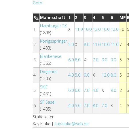
Rg
Mannschaft
1
2
3
4
5
6
MP
Hamburger SK
1
X
11.0
10.0
12.0
10.0
12.0
10
(1896)
Königsspringer
2
5.0
X
8.0
11.0
10.0
11.0
7
(1433)
Blankenese
3
6.0
8.0
X
7.0
9.0
9.0
5
(1365)
Diogenes
4
4.0
5.0
9.0
X
12.0
8.0
5
(1205)
SKJE
5
6.0
6.0
7.0
4.0
X
9.0
2
(1431)
SF Sasel
6
4.0
5.0
7.0
8.0
7.0
X
1
(1405)
Staffelleiter
Kay Kipke |
kay.kipke@web.de