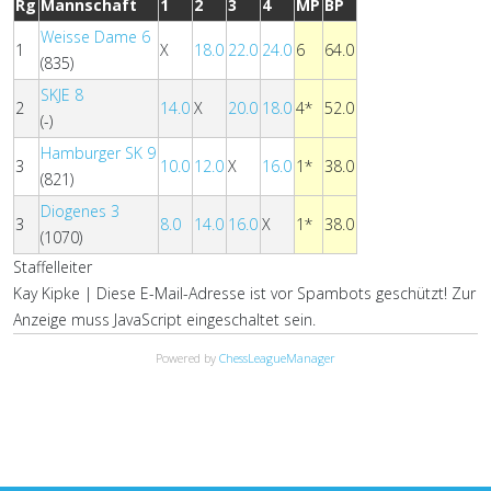
Rg
Mannschaft
1
2
3
4
MP
BP
Weisse Dame 6
1
X
18.0
22.0
24.0
6
64.0
(835)
SKJE 8
2
14.0
X
20.0
18.0
4*
52.0
(-)
Hamburger SK 9
3
10.0
12.0
X
16.0
1*
38.0
(821)
Diogenes 3
3
8.0
14.0
16.0
X
1*
38.0
(1070)
Staffelleiter
Kay Kipke |
Diese E-Mail-Adresse ist vor Spambots geschützt! Zur
Anzeige muss JavaScript eingeschaltet sein.
Powered by
ChessLeagueManager