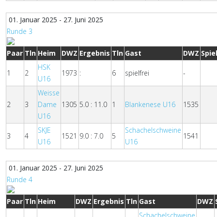
01. Januar 2025 - 27. Juni 2025
Runde 3
Paar
Tln
Heim
DWZ
Ergebnis
Tln
Gast
DWZ
Spie
HSK
1
2
1973
:
6
spielfrei
-
U16
Weisse
2
3
Dame
1305
5.0 : 11.0
1
Blankenese U16
1535
U16
SKJE
Schachelschweine
3
4
1521
9.0 : 7.0
5
1541
U16
U16
01. Januar 2025 - 27. Juni 2025
Runde 4
Paar
Tln
Heim
DWZ
Ergebnis
Tln
Gast
DWZ
Schachelschweine