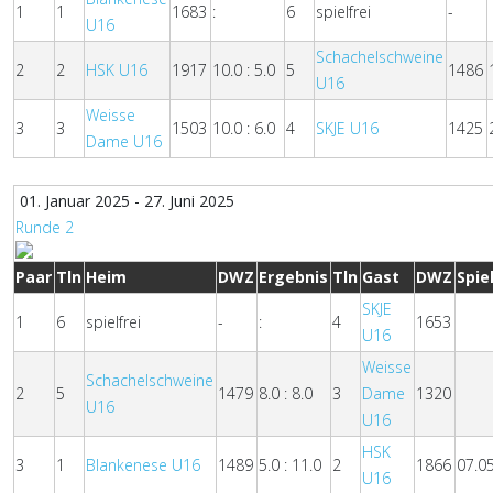
1
1
1683
:
6
spielfrei
-
U16
Schachelschweine
2
2
HSK U16
1917
10.0 : 5.0
5
1486
U16
Weisse
3
3
1503
10.0 : 6.0
4
SKJE U16
1425
Dame U16
01. Januar 2025 - 27. Juni 2025
Runde 2
Paar
Tln
Heim
DWZ
Ergebnis
Tln
Gast
DWZ
Spie
SKJE
1
6
spielfrei
-
:
4
1653
U16
Weisse
Schachelschweine
2
5
1479
8.0 : 8.0
3
Dame
1320
U16
U16
HSK
3
1
Blankenese U16
1489
5.0 : 11.0
2
1866
07.0
U16