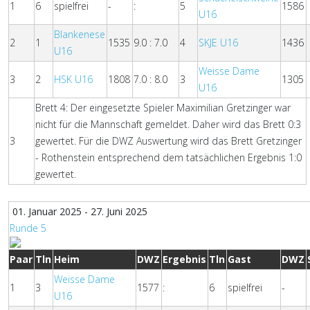
1
6
spielfrei
-
:
5
1586
U16
Blankenese
2
1
1535
9.0 : 7.0
4
SKJE U16
1436
U16
Weisse Dame
3
2
HSK U16
1808
7.0 : 8.0
3
1305
U16
Brett 4: Der eingesetzte Spieler Maximilian Gretzinger war
nicht für die Mannschaft gemeldet. Daher wird das Brett 0:3
3
gewertet. Für die DWZ Auswertung wird das Brett Gretzinger
- Rothenstein entsprechend dem tatsächlichen Ergebnis 1:0
gewertet.
01. Januar 2025 - 27. Juni 2025
Runde 5
Paar
Tln
Heim
DWZ
Ergebnis
Tln
Gast
DWZ
Weisse Dame
1
3
1577
:
6
spielfrei
-
U16