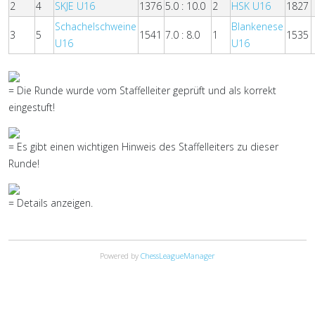
2
4
SKJE U16
1376
5.0 : 10.0
2
HSK U16
1827
Schachelschweine
Blankenese
3
5
1541
7.0 : 8.0
1
1535
U16
U16
= Die Runde wurde vom Staffelleiter geprüft und als korrekt
eingestuft!
= Es gibt einen wichtigen Hinweis des Staffelleiters zu dieser
Runde!
= Details anzeigen.
Powered by
ChessLeagueManager