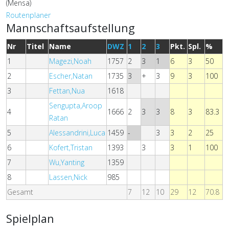
(Mensa)
Routenplaner
Mannschaftsaufstellung
Nr
Titel
Name
DWZ
1
2
3
Pkt.
Spl.
%
1
Magezi,Noah
1757
2
3
1
6
3
50
2
Escher,Natan
1735
3
+
3
9
3
100
3
Fettan,Nua
1618
Sengupta,Aroop
4
1666
2
3
3
8
3
83.3
Ratan
5
Alessandrini,Luca
1459
-
3
3
2
25
6
Kofert,Tristan
1393
3
3
1
100
7
Wu,Yanting
1359
8
Lassen,Nick
985
Gesamt
7
12
10
29
12
70.8
Spielplan