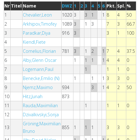
Nr
Titel
Name
DWZ
1
2
3
4
5
6
Pkt.
Spl.
%
1
Chevalier,Leon
1020
3
3
1
1
8
4
50
2
Arkhipov,Timofey
1089
3
1
3
7
3
66.7
3
Paradkar,Diya
916
3
3
1
100
4
Kiendl,Fiete
5
Cornelius,Florian
781
3
1
2
1
7
4
37.5
6
Alby,Glenn Oscar
1
1
1
1
4
4
0
7
Logemann,Paul
1
1
1
0
8
Benecke,Emilio (N)
1
1
1
3
3
0
9
Njemz,Maximo
934
3
1
4
2
50
10
Hitz,Junah
873
11
Rauda,Maximilian
1
1
1
0
12
Dzivalkivskyi,Sonja
Gröning,Maximilian
13
855
1
1
1
3
3
0
Bruno