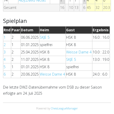
14
Alby,David Niclas
1
1
1
1
4
4
0
Gesamt
16
10
13
6
45
32
20.3
Spielplan
Rnd
Paar
Datum
Heim
Gast
Ergebnis
1
2
06.06.2025
SKJE 5
HSK 8
16.0 : 16.0
2
1
01.01.2025
spielfrei
HSK 8
3
2
25.04.2025
HSK 8
Weisse Dame 4
10.0 : 22.0
4
2
11.07.2025
HSK 8
SKJE 5
13.0 : 19.0
5
1
01.01.2025
HSK 8
spielfrei
6
2
20.06.2025
Weisse Dame 4
HSK 8
24.0 : 6.0
Die letzte DWZ-Datenübernahme vom DSB zu dieser Saison
erfolgte am 24. Juli 2025
Powered by
ChessLeagueManager