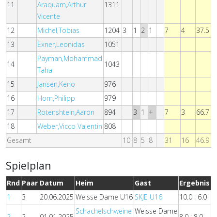
11
Araquam,Arthur
1311
Vicente
12
Michel,Tobias
1204
3
1
2
1
7
4
37.5
13
Exner,Leonidas
1051
Payman,Mohammad
14
1043
Taha
15
Jansen,Keno
976
16
Horn,Philipp
979
17
Rotenshtein,Aaron
894
3
1
+
7
3
66.7
18
Weber,Vicco Valentin
808
Gesamt
10
8
5
8
31
16
46.9
Spielplan
Rnd
Paar
Datum
Heim
Gast
Ergebnis
1
3
20.06.2025
Weisse Dame U16
SKJE U16
10.0 : 6.0
Schachelschweine
Weisse Dame
2
2
01.01.2025
8.0 : 8.0