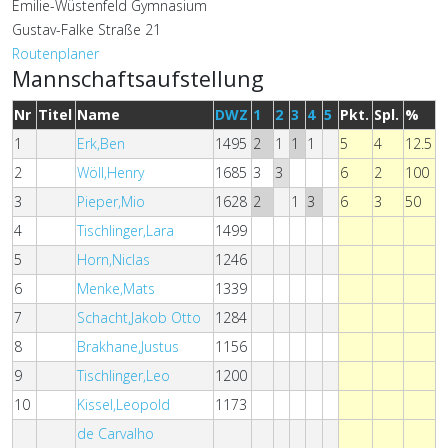
Emilie-Wüstenfeld Gymnasium
Gustav-Falke Straße 21
Routenplaner
Mannschaftsaufstellung
Nr
Titel
Name
DWZ
1
2
3
4
5
Pkt.
Spl.
%
1
Erk,Ben
1495
2
1
1
1
5
4
12.5
2
Wöll,Henry
1685
3
3
6
2
100
3
Pieper,Mio
1628
2
1
3
6
3
50
4
Tischlinger,Lara
1499
5
Horn,Niclas
1246
6
Menke,Mats
1339
7
Schacht,Jakob Otto
1284
8
Brakhane,Justus
1156
9
Tischlinger,Leo
1200
10
Kissel,Leopold
1173
de Carvalho