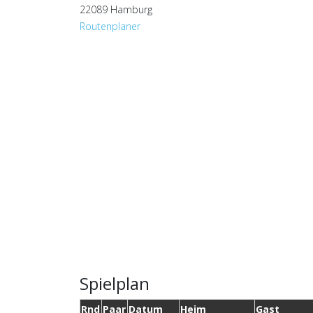
22089 Hamburg
Routenplaner
Spielplan
Rnd
Paar
Datum
Heim
Gast