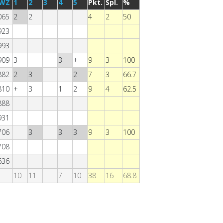
WZ
1
2
3
4
5
Pkt.
Spl.
%
065
2
2
4
2
50
923
993
909
3
3
+
9
3
100
882
2
3
2
7
3
66.7
810
+
3
1
2
9
4
62.5
888
931
706
3
3
3
9
3
100
708
636
10
11
7
10
38
16
68.8