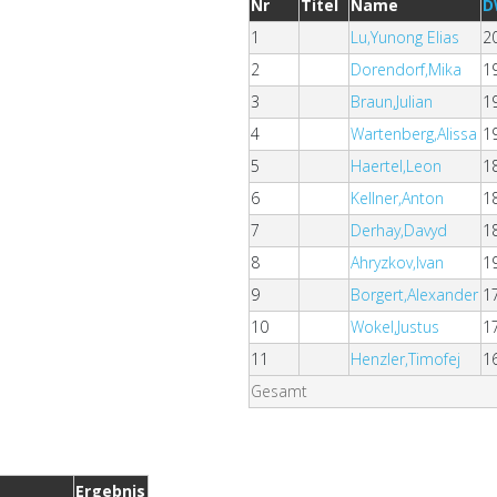
Nr
Titel
Name
D
1
Lu,Yunong Elias
2
2
Dorendorf,Mika
1
3
Braun,Julian
1
4
Wartenberg,Alissa
1
5
Haertel,Leon
1
6
Kellner,Anton
1
7
Derhay,Davyd
1
8
Ahryzkov,Ivan
1
9
Borgert,Alexander
1
10
Wokel,Justus
1
11
Henzler,Timofej
1
Gesamt
Ergebnis