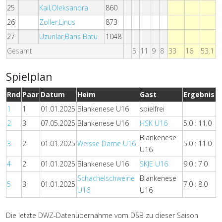
25
Kail,Oleksandra
860
26
Zoller,Linus
873
27
Uzunlar,Baris Batu
1048
Gesamt
5
11
9
8
33
16
53.1
Spielplan
Rnd
Paar
Datum
Heim
Gast
Ergebnis
1
1
01.01.2025
Blankenese U16
spielfrei
2
3
07.05.2025
Blankenese U16
HSK U16
5.0 : 11.0
Blankenese
3
2
01.01.2025
Weisse Dame U16
5.0 : 11.0
U16
4
2
01.01.2025
Blankenese U16
SKJE U16
9.0 : 7.0
Schachelschweine
Blankenese
5
3
01.01.2025
7.0 : 8.0
U16
U16
Die letzte DWZ-Datenübernahme vom DSB zu dieser Saison