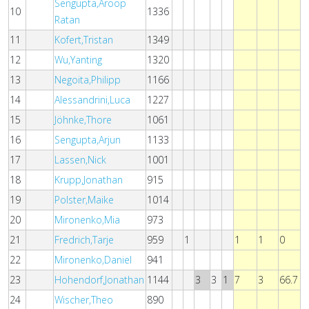
Sengupta,Aroop
10
1336
Ratan
11
Kofert,Tristan
1349
12
Wu,Yanting
1320
13
Negoita,Philipp
1166
14
Alessandrini,Luca
1227
15
Jöhnke,Thore
1061
16
Sengupta,Arjun
1133
17
Lassen,Nick
1001
18
Krupp,Jonathan
915
19
Polster,Maike
1014
20
Mironenko,Mia
973
21
Fredrich,Tarje
959
1
1
1
0
22
Mironenko,Daniel
941
23
Hohendorf,Jonathan
1144
3
3
1
7
3
66.7
24
Wischer,Theo
890