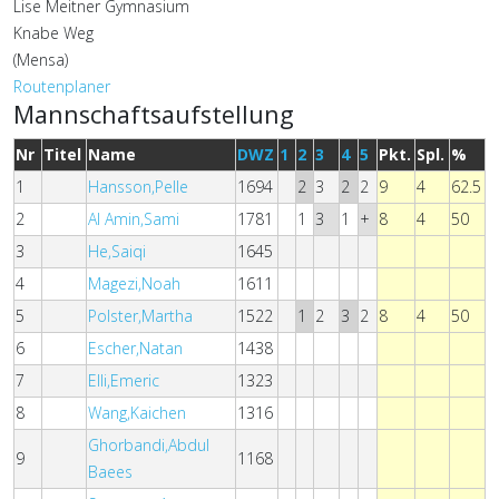
Lise Meitner Gymnasium
Knabe Weg
(Mensa)
Routenplaner
Mannschaftsaufstellung
Nr
Titel
Name
DWZ
1
2
3
4
5
Pkt.
Spl.
%
1
Hansson,Pelle
1694
2
3
2
2
9
4
62.5
2
Al Amin,Sami
1781
1
3
1
+
8
4
50
3
He,Saiqi
1645
4
Magezi,Noah
1611
5
Polster,Martha
1522
1
2
3
2
8
4
50
6
Escher,Natan
1438
7
Elli,Emeric
1323
8
Wang,Kaichen
1316
Ghorbandi,Abdul
9
1168
Baees