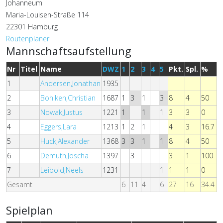
Johanneum
Maria-Louisen-Straße 114
22301 Hamburg
Routenplaner
Mannschaftsaufstellung
Nr
Titel
Name
DWZ
1
2
3
4
5
Pkt.
Spl.
%
1
Andersen,Jonathan
1935
2
Bohlken,Christian
1687
1
3
1
3
8
4
50
3
Nowak,Justus
1221
1
1
1
3
3
0
4
Eggers,Lara
1213
1
2
1
4
3
16.7
5
Huck,Alexander
1368
3
3
1
1
8
4
50
6
Demuth,Joscha
1397
3
3
1
100
7
Leibold,Neels
1231
1
1
1
0
Gesamt
6
11
4
6
27
16
34.4
Spielplan