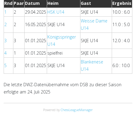
Rnd
Paar
Datum
Heim
Gast
Ergebnis
1
2
29.04.2025
HSK U14
SKJE U14
10.0 : 6.0
Weisse Dame
2
2
16.05.2025
SKJE U14
11.0 : 5.0
U14
Königsspringer
3
3
01.01.2025
SKJE U14
12.0 : 4.0
U14
4
1
01.01.2025
spielfrei
SKJE U14
Blankenese
5
3
01.01.2025
SKJE U14
6.0 : 10.0
U14
Die letzte DWZ-Datenübernahme vom DSB zu dieser Saison
erfolgte am 24. Juli 2025
Powered by
ChessLeagueManager