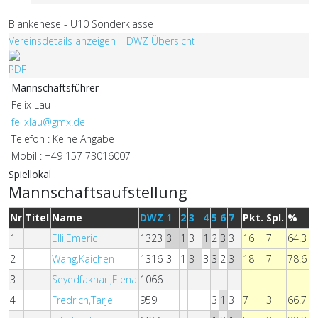
Blankenese - U10 Sonderklasse
Vereinsdetails anzeigen
|
DWZ Übersicht
Mannschaftsführer
Felix Lau
felixlau@gmx.de
Telefon : Keine Angabe
Mobil : +49 157 73016007
Spiellokal
Mannschaftsaufstellung
Nr
Titel
Name
DWZ
1
2
3
4
5
6
7
Pkt.
Spl.
%
1
Elli,Emeric
1323
3
1
3
1
2
3
3
16
7
64.3
2
Wang,Kaichen
1316
3
1
3
3
3
2
3
18
7
78.6
3
Seyedfakhari,Elena
1066
4
Fredrich,Tarje
959
3
1
3
7
3
66.7