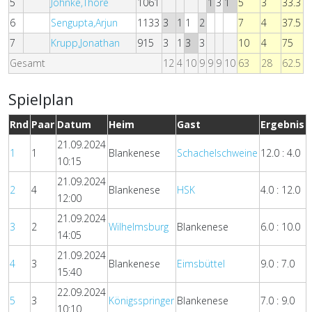
5
Jöhnke,Thore
1061
1
3
1
5
3
33.3
6
Sengupta,Arjun
1133
3
1
1
2
7
4
37.5
7
Krupp,Jonathan
915
3
1
3
3
10
4
75
Gesamt
12
4
10
9
9
9
10
63
28
62.5
Spielplan
Rnd
Paar
Datum
Heim
Gast
Ergebnis
21.09.2024
1
1
Blankenese
Schachelschweine
12.0 : 4.0
10:15
21.09.2024
2
4
Blankenese
HSK
4.0 : 12.0
12:00
21.09.2024
3
2
Wilhelmsburg
Blankenese
6.0 : 10.0
14:05
21.09.2024
4
3
Blankenese
Eimsbüttel
9.0 : 7.0
15:40
22.09.2024
5
3
Königsspringer
Blankenese
7.0 : 9.0
10:10