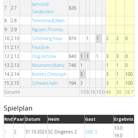
Jamshidi
7
2.7
826
Sarabi,Nick
8
2.8
Tennsteadt,Niels
9
2.9
Nguyen,Thomas
10
2.10
Scherwing,Finja
874
1
1
2
2
0
11
2.11
Pauli,Erik
12
2.12
Ong,Victoria
840
1
1
1
3
3
0
13
2.13
Neumann,Mattis
746
1
1
1
0
14
2.14
Kuttritz,Christoph
3
3
1
100
15
2.15
Schwarz,Aylin
764
3
3
1
100
Gesamt
10
8
18
10
0
46
30
26.7
Spielplan
Rnd
Paar
Datum
Heim
Gast
Ergebnis
10.0 :
1
2
31.10.2023
SC Diogenes 2
SKJE 3
14.0