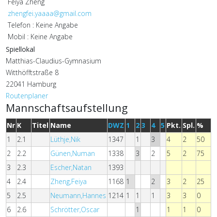
Feiya Zheng
zhengfei.yaaaa@gmail.com
Telefon : Keine Angabe
Mobil : Keine Angabe
Spiellokal
Matthias-Claudius-Gymnasium
Witthöfftstraße 8
22041 Hamburg
Routenplaner
Mannschaftsaufstellung
Nr
K
Titel
Name
DWZ
1
2
3
4
5
Pkt.
Spl.
%
1
2.1
Lüthje,Nik
1347
1
3
4
2
50
2
2.2
Günen,Numan
1338
3
2
5
2
75
3
2.3
Escher,Natan
1393
4
2.4
Zheng,Feiya
1168
1
2
3
2
25
5
2.5
Neumann,Hannes
1214
1
1
1
3
3
0
6
2.6
Schrötter,Oscar
1
1
1
0