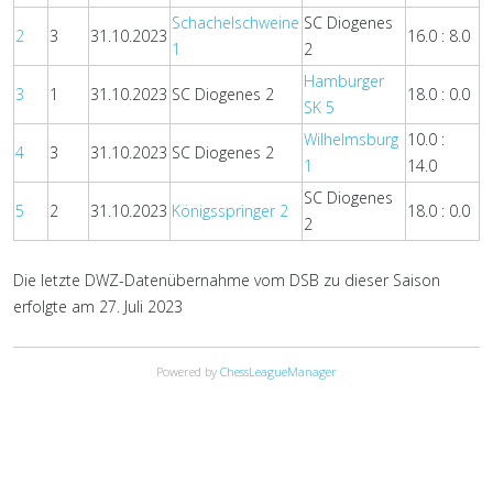
Schachelschweine
SC Diogenes
2
3
31.10.2023
16.0 : 8.0
1
2
Hamburger
3
1
31.10.2023
SC Diogenes 2
18.0 : 0.0
SK 5
Wilhelmsburg
10.0 :
4
3
31.10.2023
SC Diogenes 2
1
14.0
SC Diogenes
5
2
31.10.2023
Königsspringer 2
18.0 : 0.0
2
Die letzte DWZ-Datenübernahme vom DSB zu dieser Saison
erfolgte am 27. Juli 2023
Powered by
ChessLeagueManager